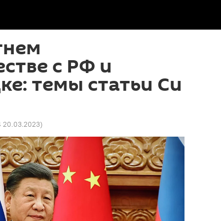
тнем
стве с РФ и
е: темы статьи Си
4 20.03.2023
)