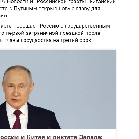
А Новости и "Российской газеты" китайский
сте с Путиным открыл новую главу для
ии.
арта посещает Россию с государственным
го первой заграничной поездкой после
 главы государства на третий срок.
оссии и Китая и диктате Запада: