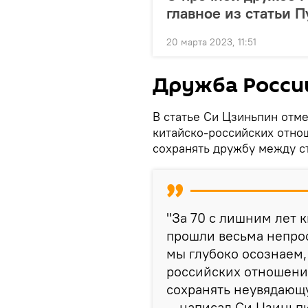
главное из статьи П
20 марта 2023, 11:51
Дружба России
В статье Си Цзиньпин отм
китайско-российских отно
сохранять дружбу между с
"За 70 с лишним лет 
прошли весьма непрос
мы глубоко осознаем,
российских отношений
сохранять неувядающ
— написал Си Цзиньп