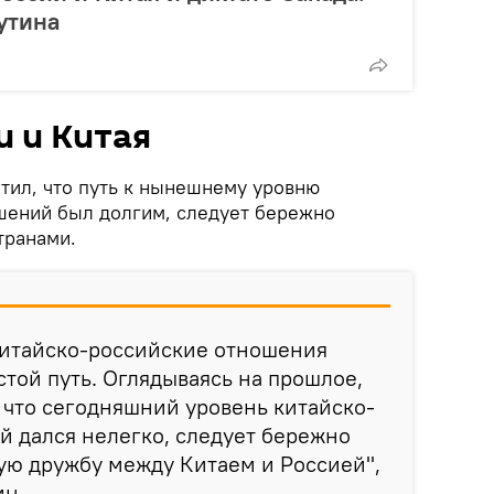
утина
 и Китая
етил, что путь к нынешнему уровню
шений был долгим, следует бережно
транами.
китайско-российские отношения
той путь. Оглядываясь на прошлое,
 что сегодняшний уровень китайско-
 дался нелегко, следует бережно
ую дружбу между Китаем и Россией",
ин.