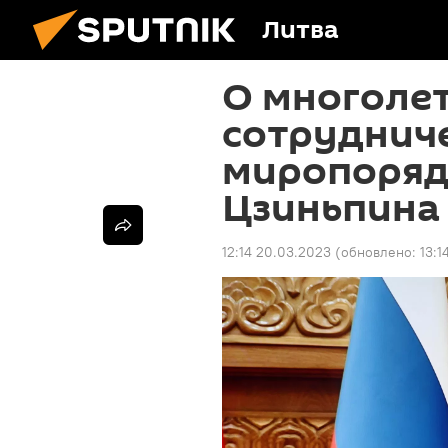
Литва
О многоле
сотрудниче
миропорядк
Цзиньпина
12:14 20.03.2023
(обновлено:
13:1