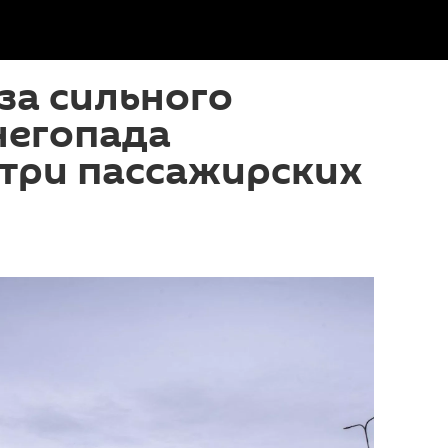
-за сильного
негопада
 три пассажирских