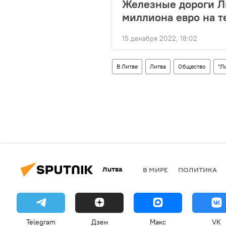
Железные дороги Л
миллиона евро на т
15 декабря 2022, 18:02
В Литве
Литва
Общество
"Л
Литва
В МИРЕ
ПОЛИТИКА
Telegram
Дзен
Макс
VK