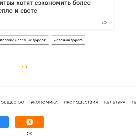
итвы хотят сэкономить более
епле и свете
итовские железные дороги"
железная дорога
ОБЩЕСТВО
ЭКОНОМИКА
ПРОИСШЕСТВИЯ
КУЛЬТУРА
Т
OK