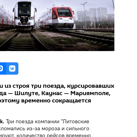
 из строя три поезда, курсировавших
а — Шилуте, Каунас — Мариямполе,
оэтому временно сокращается
ik.
Три поезда компании "Литовские
ломались из-за мороза и сильного
ируют, количество рейсов временно