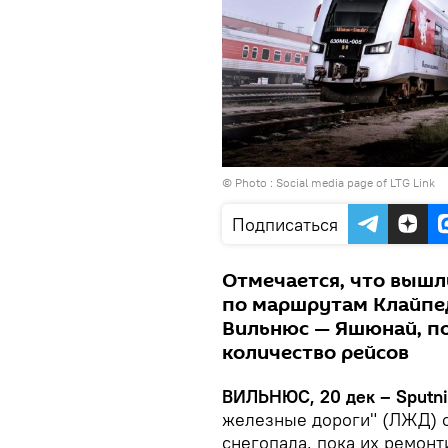
© Photo : Social media page of LTG Link
Подписаться
Отмечается, что вышли
по маршрутам Клайпед
Вильнюс — Яшюнай, п
количество рейсов
ВИЛЬНЮС, 20 дек – Sputn
железные дороги" (ЛЖД) с
снегопада, пока их ремонт