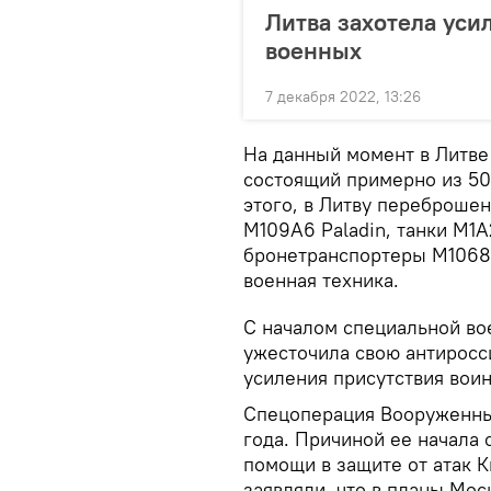
Литва захотела уси
военных
7 декабря 2022, 13:26
На данный момент в Литве
состоящий примерно из 5
этого, в Литву переброше
М109А6 Paladin, танки M1
бронетранспортеры M1068A
военная техника.
С началом специальной во
ужесточила свою антиросс
усиления присутствия вои
Спецоперация Вооруженных
года. Причиной ее начала 
помощи в защите от атак 
заявляли, что в планы Мос