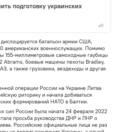
лить подготовку украинских
 дислоцируется батальон армии США,
00 американских военнослужащих. Помимо
ны 155-миллиметровые самоходные гаубицы
A2 Abrams, боевые машины пехоты Bradley,
3, а также грузовики, вездеходы и другая
енной операции России на Украине Литва
ийскую риторику и начала добиваться
нских формирований НАТО в Балтии.
 сил России была начата 24 февраля 2022
стала просьба руководства ДНР и ЛНР о
Киева. Российские официальные лица не раз
квы не входит оккупация Украины, а одной