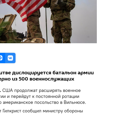
итве дислоцируется батальон армии
ерно из 500 военнослужащих
.
США продолжат расширять военное
тии и перейдут к постоянной ротации
о американское посольство в Вильнюсе.
т Гилкрист сообщил министру обороны