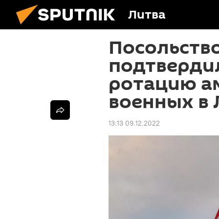
Литва
Посольств
подтверди
ротацию а
военных в 
13:13 09.12.2022