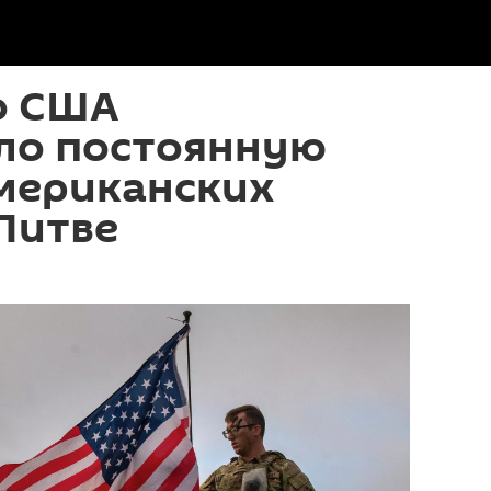
о США
ло постоянную
мериканских
Литве