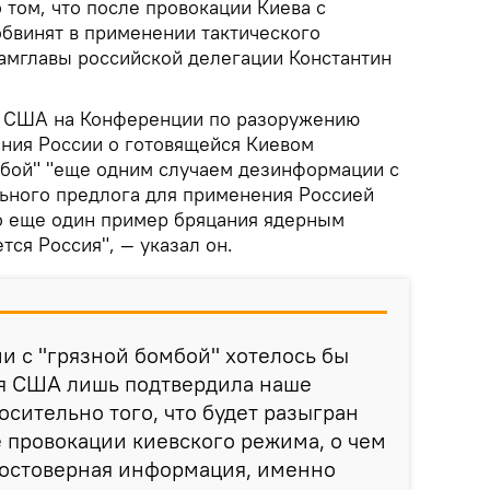
том, что после провокации Киева с
обвинят в применении тактического
замглавы российской делегации Константин
ь США на Конференции по разоружению
ения России о готовящейся Киевом
мбой" "еще одним случаем дезинформации с
ьного предлога для применения Россией
то еще один пример бряцания ядерным
ся Россия", — указал он.
и с "грязной бомбой" хотелось бы
ия США лишь подтвердила наше
сительно того, что будет разыгран
е провокации киевского режима, о чем
достоверная информация, именно