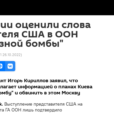
ии оценили слова
теля США в ООН
язной бомбы"
21 26.10.2022
)
нт Игорь Кириллов заявил, что
лагает информацией о планах Киева
омбу" и обвинить в этом Москву
k.
Выступление представителя США на
та ГА ООН лишь подтвердило