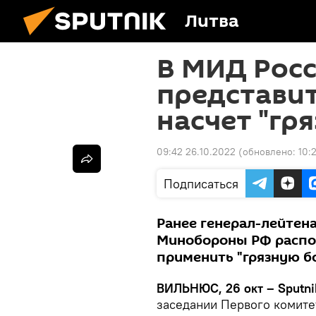
Литва
В МИД Росс
представи
насчет "гр
09:42 26.10.2022
(обновлено:
10:
Подписаться
Ранее генерал-лейтена
Минобороны РФ распо
применить "грязную б
ВИЛЬНЮС, 26 окт – Sputni
заседании Первого комите