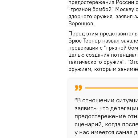
предостережения России о 
"грязной бомбой" Москву 
ядерного оружия, заявил 
Воронцов.
Перед этим представител
Брюс Тернер назвал заявл
провокации с "грязной бо
целью создания потенциал
тактического оружия". "Э
оружием, которым занимает
"В отношении ситуаци
заявить, что делегац
предостережение отно
сценарий, когда посл
у нас имеется самая 