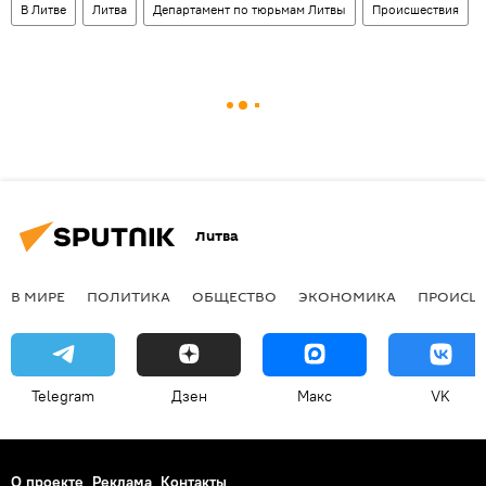
В Литве
Литва
Департамент по тюрьмам Литвы
Происшествия
Литва
В МИРЕ
ПОЛИТИКА
ОБЩЕСТВО
ЭКОНОМИКА
ПРОИСШ
Telegram
Дзен
Макс
VK
О проекте
Реклама
Контакты