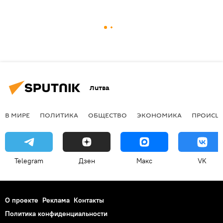
Литва
В МИРЕ
ПОЛИТИКА
ОБЩЕСТВО
ЭКОНОМИКА
ПРОИСШ
Telegram
Дзен
Макс
VK
О проекте
Реклама
Контакты
Политика конфиденциальности