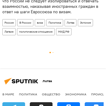
что России не следует изолироваться и отвечать
взаимностью, наказывая иностранных граждан в
ответ на шаги Евросоюза по визам.
Россия
В России
виза
Политика
Литва
Эстония
Латвия
политические отношения
МИД РФ
Литва
В МИРЕ
ПОЛИТИКА
ОБЩЕСТВО
ЭКОНОМИКА
ПРОИСШ