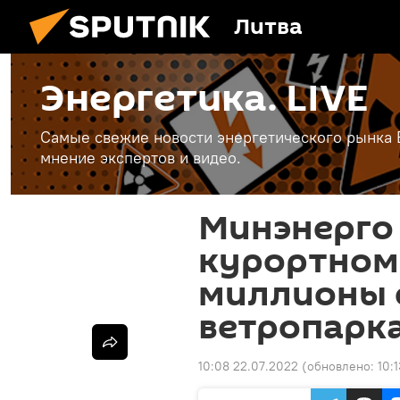
Литва
Энергетика. LIVE
Самые свежие новости энергетического рынка Е
мнение экспертов и видео.
Минэнерго
курортном
миллионы 
ветропарк
10:08 22.07.2022
(обновлено:
10: