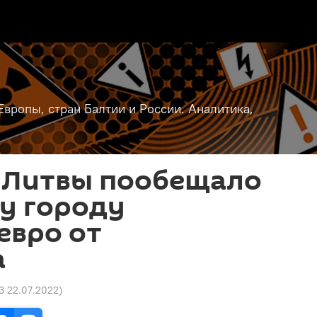
вропы, стран Балтии и России. Аналитика,
 Литвы пообещало
у городу
евро от
а
13 22.07.2022
)