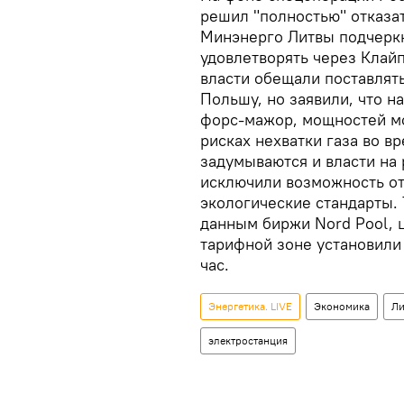
решил "полностью" отказат
Минэнерго Литвы подчеркн
удовлетворять через Клай
власти обещали поставлять
Польшу, но заявили, что н
форс-мажор, мощностей мо
рисках нехватки газа во в
задумываются и власти на
исключили возможность от
экологические стандарты. Т
данным биржи Nord Pool, 
тарифной зоне установили 
час.
Энергетика. LIVE
Экономика
Ли
электростанция