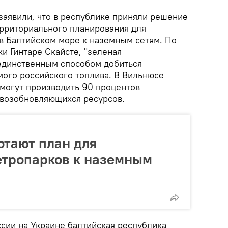
заявили, что в республике приняли решение
ерриториального планирования для
в Балтийском море к наземным сетям. По
и Гинтаре Скайсте, "зеленая
единственным способом добиться
мого российского топлива. В Вильнюсе
смогут производить 90 процентов
 возобновляющихся ресурсов.
отают план для
етропарков к наземным
сии на Украине балтийская республика