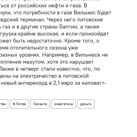
ься от российских нефти и газа. В
ули, что потребности в газе Вильнюс будет
педский терминал. Через него литовские
 газ и в другие страны Балтии, а также
агрузка крайне высокая, и если произойдет
жет быть недостаточно. Кроме того, о
ремя отопительного сезона уже
 разных уровнях. Например, в Вильнюсе не
опления мазутом, хотя это нарушает
акже в четверг стали известно, что, по
цены на электричество в литовской
новый антирекорд в 2,1 евро за киловатт-
тва
В Литве
Паланга
энергетика
деньги