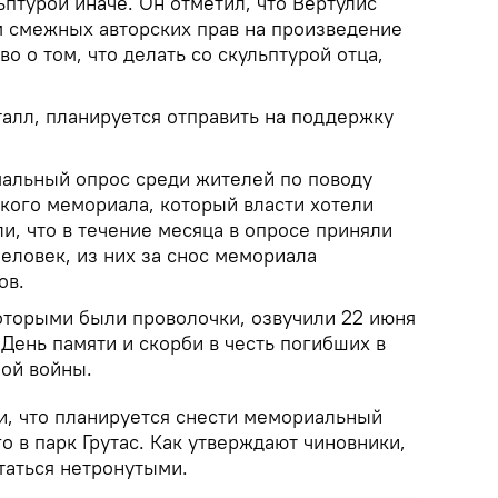
птурой иначе. Он отметил, что Вертулис
 смежных авторских прав на произведение
во о том, что делать со скульптурой отца,
талл, планируется отправить на поддержку
альный опрос среди жителей по поводу
кого мемориала, который власти хотели
ли, что в течение месяца в опросе приняли
человек, из них за снос мемориала
ов.
которыми были проволочки, озвучили 22 июня
 День памяти и скорби в честь погибших в
ой войны.
и, что планируется снести мемориальный
о в парк Грутас. Как утверждают чиновники,
таться нетронутыми.