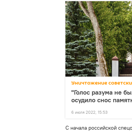
Уничтожение советски
"Голос разума не б
осудило снос памят
6 июля 2022, 15:53
С начала российской спецо