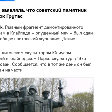
 заявляла, что советский памятник
рк Грутас
k.
Главный фрагмент демонтированного
ам в Клайпеде – опущенный меч – был сдан
ообщает литовский журналист Денис
й литовским скульптором Юлиусом
ый в клайпедском Парке скульптур в 1975
ован. Сообщается, что в тот же день он был
н на части.