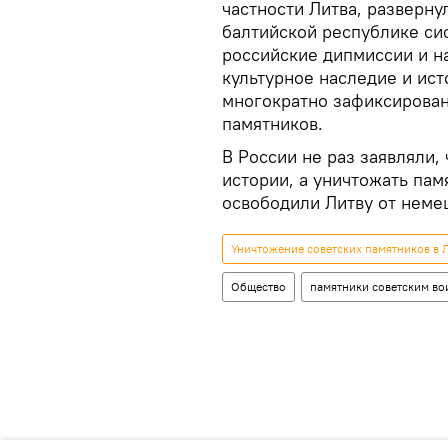
частности Литва, разверн
балтийской республике си
российские дипмиссии и на
культурное наследие и ист
многократно зафиксирован
памятников.
В России не раз заявляли
истории, а уничтожать пам
освободили Литву от неме
Уничтожение советских памятников в 
Общество
памятники советским во