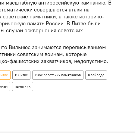
ули масштабную антироссийскую кампанию. В
стематически совершаются атаки на
 советские памятники, а также историко-
орическую память России. В Литве были
ы случаи осквернения советских
, что Вильнюс занимаются переписыванием
ятники советским воинам, которые
цко-фашистских захватчиков, недопустимо.
Литве
В Литве
снос советских памятников
Клайпеда
инам
памятник