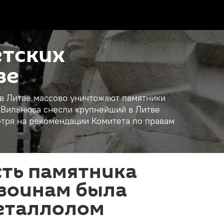
етских
ве
 в Литве массово уничтожают памятники
 Вильнюса снесли крупнейший в Литве
тря на рекомендации Комитета по правам
сть памятника
 воинам была
металлолом