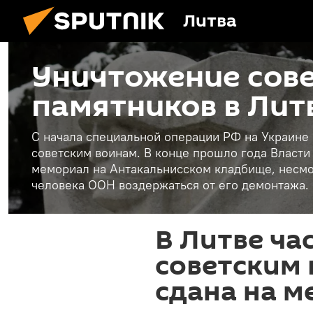
Литва
Уничтожение сов
памятников в Лит
С начала специальной операции РФ на Украине
советским воинам. В конце прошло года Власти
мемориал на Антакальнисском кладбище, несмо
человека ООН воздержаться от его демонтажа.
В Литве ча
советским
сдана на 