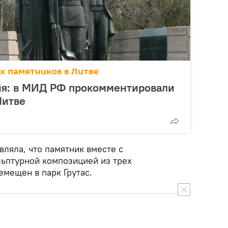
х памятников в Литве
ия: в МИД РФ прокомментировали
Литве
ляла, что памятник вместе с
ьптурной композицией из трех
емещен в парк Грутас.