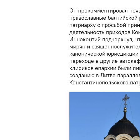
Он прокомментировал появ
православные балтийской 
патриарху с просьбой прин
деятельность приходов Кон
Иннокентий подчеркнул, ч
мирян и священнослужител
канонической юрисдикции 
переходе в другие автокеф
клириков епархии были ли
созданию в Литве паралле
Константинопольского пат