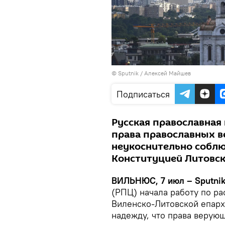
© Sputnik / Алексей Майшев
Подписаться
Русская православная
права православных в
неукоснительно соблю
Конституцией Литовс
ВИЛЬНЮС, 7 июл – Sputni
(РПЦ) начала работу по р
Виленско-Литовской епарх
надежду, что права верующ