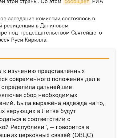
ей этой страны. Об этом
сообщает
РИА
ое заседание комиссии состоялось в
й резиденции в Даниловом
ыре под председательством Святейшего
всея Руси Кирилла.
а к изучению представленных
хся современного положения дел в
и определила дальнейшие
 включая сбор необходимых
ний. Была выражена надежда на то,
ых верующих в Литве будут
даться в соответствии с
ой Республики", — говорится в
ешних церковных связей (ОВЦС)