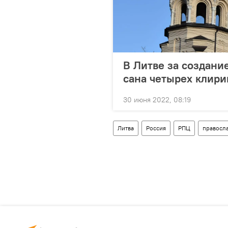
В Литве за создани
сана четырех клири
30 июня 2022, 08:19
Литва
Россия
РПЦ
правосл