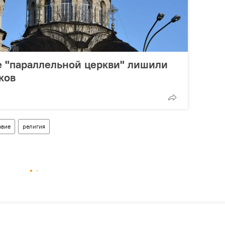
е "параллельной церкви" лишили
ков
авие
религия