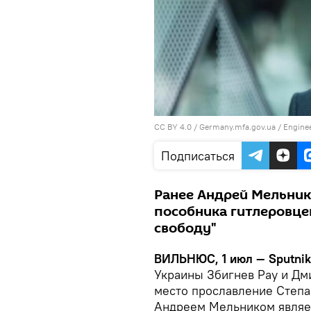
CC BY 4.0
/
Germany.mfa.gov.ua
/ Enginee
Подписаться
Ранее Андрей Мельник
пособника гитлеровце
свободу"
ВИЛЬНЮС, 1 июл — Sputni
Украины Збигнев Рау и Дм
место прославление Степа
Андреем Мельником являет