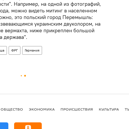
сти". Например, на одной из фотографий,
года, можно видеть митинг в населенном
ожно, это польский город Перемышль:
азвевающимся украинским двуколором, на
ме вермахта, ниже прикреплен большой
а держава".
ьша
ФРГ
Германия
ОБЩЕСТВО
ЭКОНОМИКА
ПРОИСШЕСТВИЯ
КУЛЬТУРА
Т