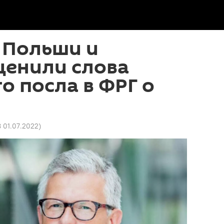
 Польши и
ценили слова
о посла в ФРГ о
8 01.07.2022
)