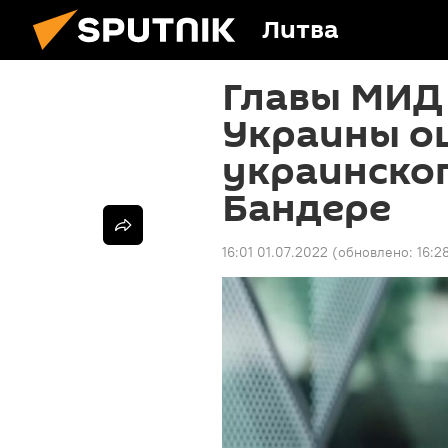
Литва
Главы МИД
Украины о
украинског
Бандере
16:01 01.07.2022
(обновлено:
16:2