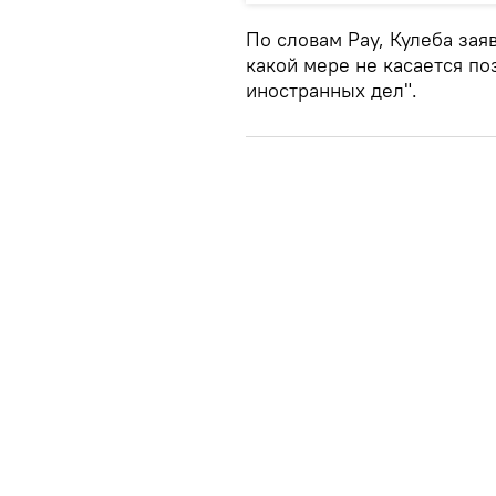
По словам Рау, Кулеба заяв
какой мере не касается п
иностранных дел".