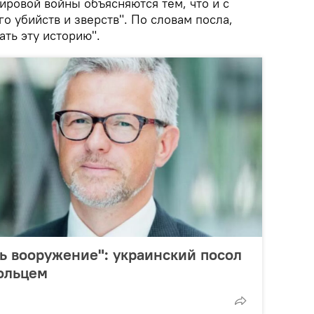
ировой войны объясняются тем, что и с
о убийств и зверств". По словам посла,
ать эту историю".
ть вооружение": украинский посол
ольцем