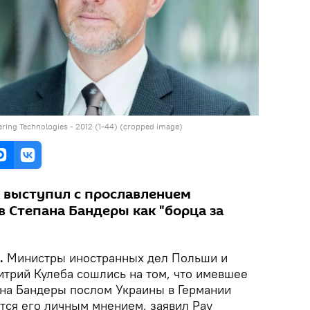
ring Technologies - 2012 (1-44) (cropped image)
 выступил с прославлением
в Степана Бандеры как "борца за
k.
Министры иностранных дел Польши и
итрий Кулеба сошлись на том, что имевшее
на Бандеры послом Украины в Германии
ся его личным мнением, заявил Рау