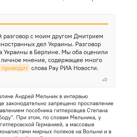
й разговор с моим другом Дмитрием
иностранных дел Украины. Разговор
а Украины в Берлине. Мы оба оценили
о личное мнение, содержащее много
приводит
слова Рау РИА Новости.
рлине Андрей Мельник в интервью
где законодательно запрещено прославление
лавлением пособника гитлеровцев Степана
боду". При этом, по словам Мельника, у
 гитлеровской Германией, а массовые
ионалистами мирных поляков на Волыни и в