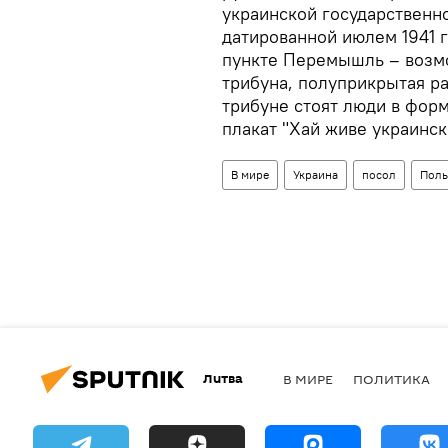
украинской государственно
датированной июлем 1941 
пункте Перемышль – возм
трибуна, полуприкрытая р
трибуне стоят люди в фор
плакат "Хай живе украинск
В мире
Украина
посол
Пол
Литва
В МИРЕ
ПОЛИТИКА