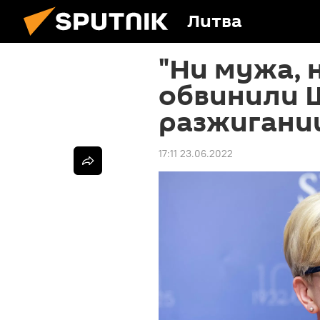
Литва
"Ни мужа, н
обвинили 
разжигани
17:11 23.06.2022