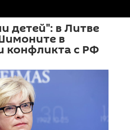
и детей": в Литве
Шимоните в
и конфликта с РФ