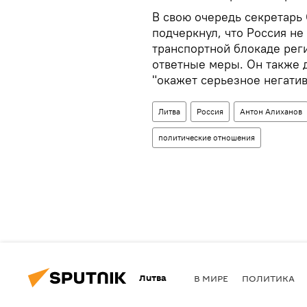
В свою очередь секретарь
подчеркнул, что Россия не
транспортной блокаде рег
ответные меры. Он также 
"окажет серьезное негати
Литва
Россия
Антон Алиханов
политические отношения
Литва
В МИРЕ
ПОЛИТИКА