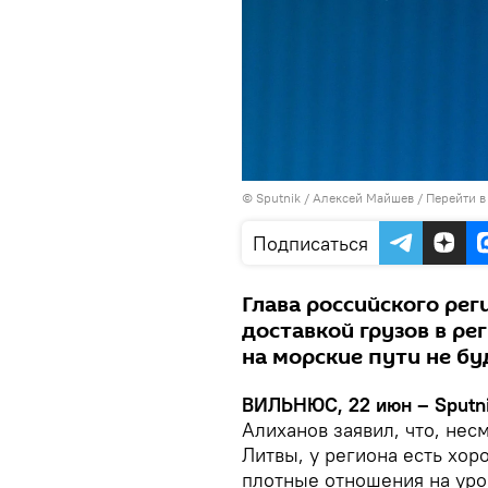
© Sputnik / Алексей Майшев
/
Перейти в
Подписаться
Глава российского рег
доставкой грузов в ре
на морские пути не бу
ВИЛЬНЮС, 22 июн – Sputni
Алиханов заявил, что, нес
Литвы, у региона есть хор
плотные отношения на уро