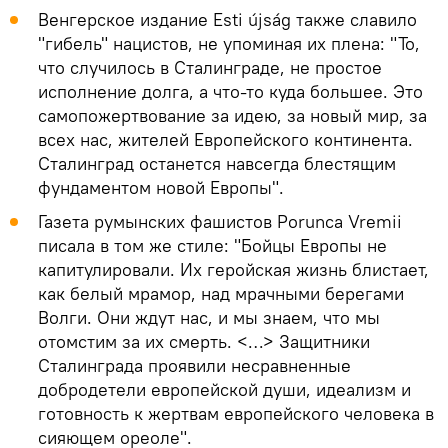
Венгерское издание Esti újság также славило
"гибель" нацистов, не упоминая их плена: "То,
что случилось в Сталинграде, не простое
исполнение долга, а что-то куда большее. Это
самопожертвование за идею, за новый мир, за
всех нас, жителей Европейского континента.
Сталинград останется навсегда блестящим
фундаментом новой Европы".
Газета румынских фашистов Porunca Vremii
писала в том же стиле: "Бойцы Европы не
капитулировали. Их геройская жизнь блистает,
как белый мрамор, над мрачными берегами
Волги. Они ждут нас, и мы знаем, что мы
отомстим за их смерть. <…> Защитники
Сталинграда проявили несравненные
добродетели европейской души, идеализм и
готовность к жертвам европейского человека в
сияющем ореоле".