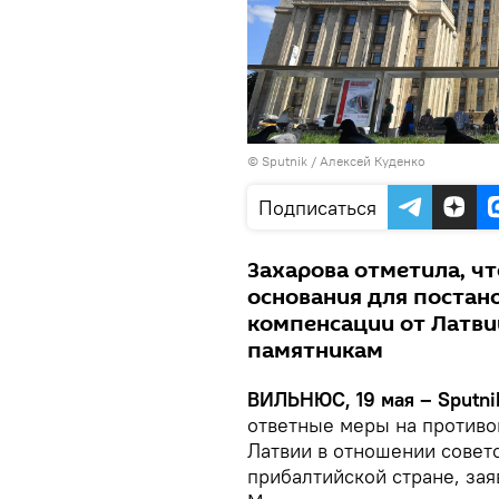
© Sputnik / Алексей Куденко
Подписаться
Захарова отметила, чт
основания для постан
компенсации от Латви
памятникам
ВИЛЬНЮС, 19 мая – Sputni
ответные меры на против
Латвии в отношении совет
прибалтийской стране, за