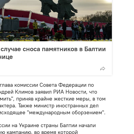
случае сноса памятников в Балтии
нице
глава комиссии Совета Федерации по
ндрей Климов заявил РИА Новости, что
мить", приняв крайне жесткие меры, в том
актера. Также министр иностранных дел
оисходящее "международным оборзением".
ссии на Украине страны Балтии начали
ю кампанию, во время которой