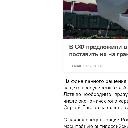
В СФ предложили в 
поставить их на гра
19 мая 2022, 09:13
На фоне данного решения 
защите госсуверенитета А
Латвию необходимо "вразу
числе экономического хар
Сергей Лавров назвал пр
С начала спецоперации Ро
масштабную антироссийску