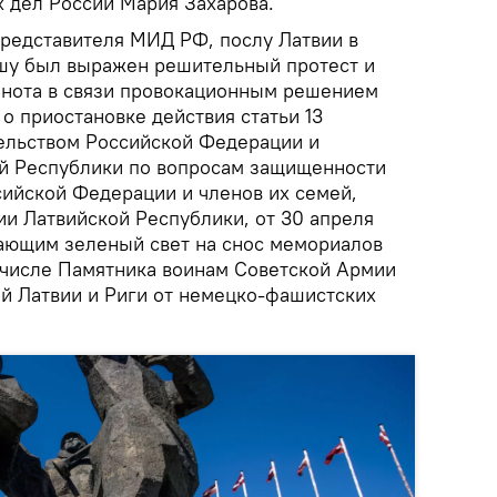
 дел России Мария Захарова.
редставителя МИД РФ, послу Латвии в
шу был выражен решительный протест и
 нота в связи провокационным решением
. о приостановке действия статьи 13
ельством Российской Федерации и
й Республики по вопросам защищенности
ийской Федерации и членов их семей,
и Латвийской Республики, от 30 апреля
дающим зеленый свет на снос мемориалов
м числе Памятника воинам Советской Армии
й Латвии и Риги от немецко-фашистских