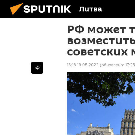
Литва
РФ может т
возместить
советских
16:18 19.05.2022
(обновлено:
17:2