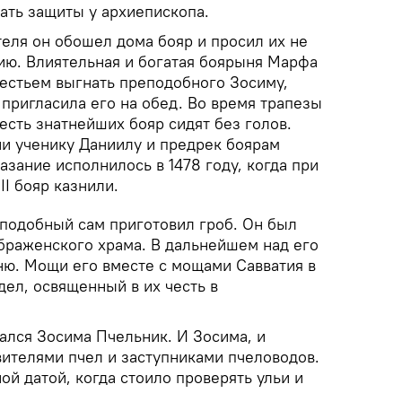
ать защиты у архиепископа.
еля он обошел дома бояр и просил их не
нию. Влиятельная и богатая боярыня Марфа
честьем выгнать преподобного Зосиму,
 пригласила его на обед. Во время трапезы
шесть знатнейших бояр сидят без голов.
ии ученику Даниилу и предрек боярам
азание исполнилось в 1478 году, когда при
II бояр казнили.
подобный сам приготовил гроб. Он был
браженского храма. В дальнейшем над его
ню. Мощи его вместе с мощами Савватия в
дел, освященный в их честь в
ался Зосима Пчельник. И Зосима, и
вителями пчел и заступниками пчеловодов.
й датой, когда стоило проверять ульи и