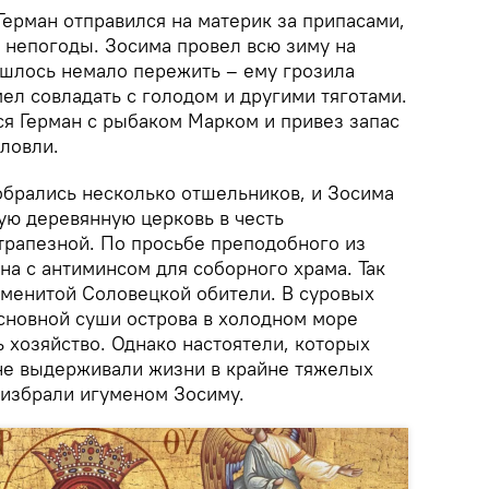
ерман отправился на материк за припасами,
а непогоды. Зосима провел всю зиму на
ишлось немало пережить – ему грозила
мел совладать с голодом и другими тяготами.
ся Герман с рыбаком Марком и привез запас
ловли.
обрались несколько отшельников, и Зосима
ую деревянную церковь в честь
трапезной. По просьбе преподобного из
на с антиминсом для соборного храма. Так
менитой Соловецкой обители. В суровых
основной суши острова в холодном море
 хозяйство. Однако настоятели, которых
не выдерживали жизни в крайне тяжелых
я избрали игуменом Зосиму.