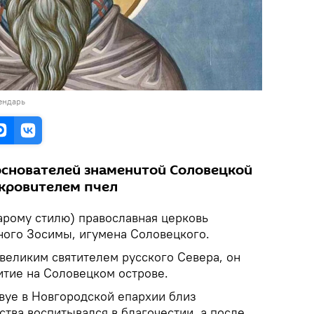
ендарь
основателей знаменитой Соловецкой
окровителем пчел
тарому стилю) православная церковь
ного Зосимы, игумена Соловецкого.
еликим святителем русского Севера, он
тие на Соловецком острове.
вуе в Новгородской епархии близ
ства воспитывался в благочестии, а после