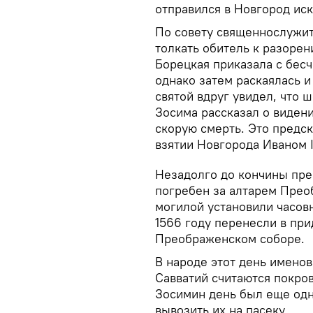
отправился в Новгород иск
По совету священнослужит
толкать обитель к разоре
Борецкая приказала с бес
однако затем раскаялась и
святой вдруг увидел, что 
Зосима рассказал о виден
скорую смерть. Это предск
взятии Новгорода Иваном I
Незадолго до кончины пре
погребен за алтарем Прео
могилой установили часов
1566 году перенесли в при
Преображенском соборе.
В народе этот день именов
Савватий считаются покро
Зосимин день был еще одно
вывозить их на пасеку.