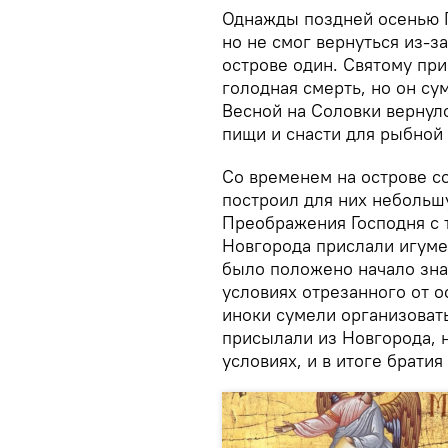
Однажды поздней осенью Г
но не смог вернуться из-з
острове один. Святому пр
голодная смерть, но он су
Весной на Соловки вернул
пищи и снасти для рыбной 
Со временем на острове с
построил для них небольш
Преображения Господня с 
Новгорода прислали игуме
было положено начало зна
условиях отрезанного от 
иноки сумели организовать
присылали из Новгорода, 
условиях, и в итоге брати