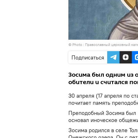
© Photo :
Православный церковный кал
Подписаться
Зосима был одним из 
обители и считался п
30 апреля (17 апреля по с
почитает память преподоб
Преподобный Зосима был в
основал иноческое общежи
Зосима родился в селе Тол
Онежского озера. Он с дет