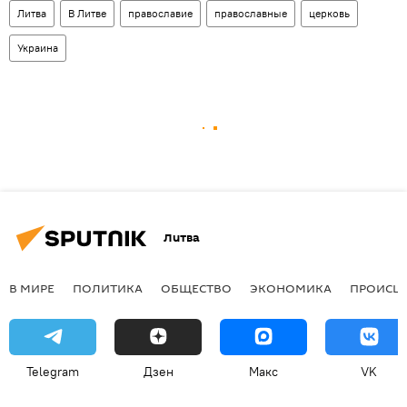
Литва
В Литве
православие
православные
церковь
Украина
Литва
В МИРЕ
ПОЛИТИКА
ОБЩЕСТВО
ЭКОНОМИКА
ПРОИСШ
Telegram
Дзен
Макс
VK