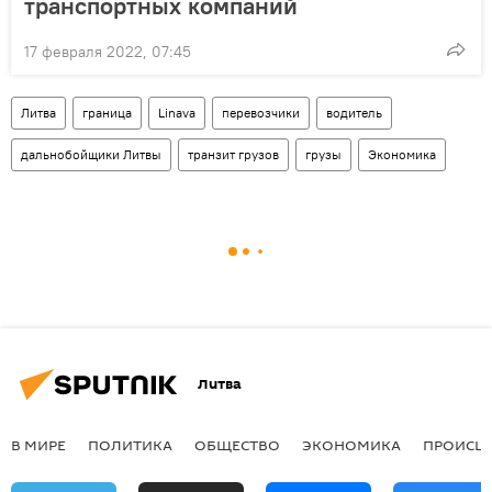
транспортных компаний
17 февраля 2022, 07:45
Литва
граница
Linava
перевозчики
водитель
дальнобойщики Литвы
транзит грузов
грузы
Экономика
Литва
В МИРЕ
ПОЛИТИКА
ОБЩЕСТВО
ЭКОНОМИКА
ПРОИСШ