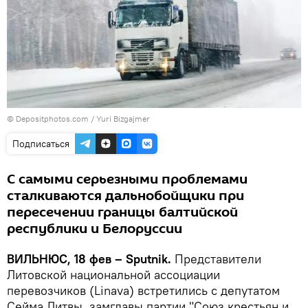
© Depositphotos.com /
Yuri Bizgajmer
Подписаться
С самыми серьезными проблемами
сталкиваются дальнобойщики при
пересечении границы балтийской
республики и Белоруссии
ВИЛЬНЮС, 18 фев – Sputnik.
Представители
Литовской национальной ассоциации
перевозчиков (Linava) встретились с депутатом
Сейма Литвы, замглавы партии "Союз крестьян и