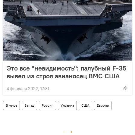
Это все "невидимость": палубный F-35
вывел из строя авианосец ВМС США
4 февраля 2022, 17:31
В мире
Запад
Россия
Украина
США
Европа