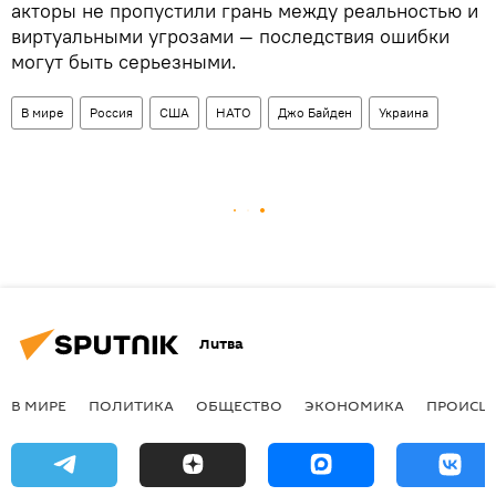
акторы не пропустили грань между реальностью и
виртуальными угрозами — последствия ошибки
могут быть серьезными.
В мире
Россия
США
НАТО
Джо Байден
Украина
Литва
В МИРЕ
ПОЛИТИКА
ОБЩЕСТВО
ЭКОНОМИКА
ПРОИСШ