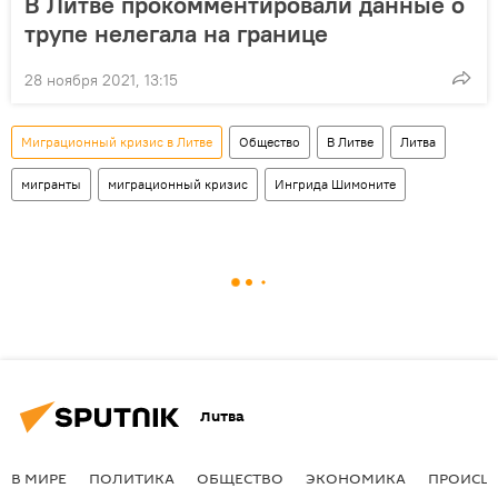
В Литве прокомментировали данные о
трупе нелегала на границе
28 ноября 2021, 13:15
Миграционный кризис в Литве
Общество
В Литве
Литва
мигранты
миграционный кризис
Ингрида Шимоните
Литва
В МИРЕ
ПОЛИТИКА
ОБЩЕСТВО
ЭКОНОМИКА
ПРОИСШ