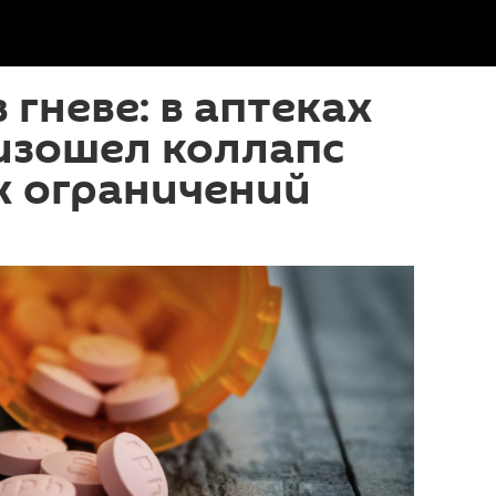
 гневе: в аптеках
изошел коллапс
х ограничений