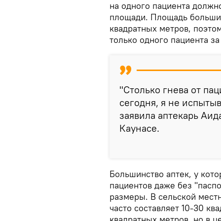
на одного пациента должн
площади. Площадь большин
квадратных метров, поэто
только одного пациента за
"Столько гнева от пац
сегодня, я не испытыв
заявила аптекарь Аида
Каунасе.
Большинство аптек, у кот
пациентов даже без "пасп
размеры. В сельской мест
часто составляет 10-30 кв
квадратных метров, но в 