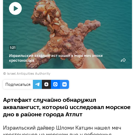
Воспроизвести
видео
1:21
Израильский аквалангист нашел в море меч эпохи
крестоносцев
© Israel Antiquities Authority
Подписаться
Артефакт случайно обнаружил
аквалангист, который исследовал морское
дно в районе города Атлит
Израильский дайвер Шломи Катцин нашел меч
крестоносцев на морском дне у побережья