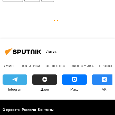
Литва
В МИРЕ
ПОЛИТИКА
ОБЩЕСТВО
ЭКОНОМИКА
ПРОИСШ
Telegram
Дзен
Макс
VK
О проекте
Реклама
Контакты