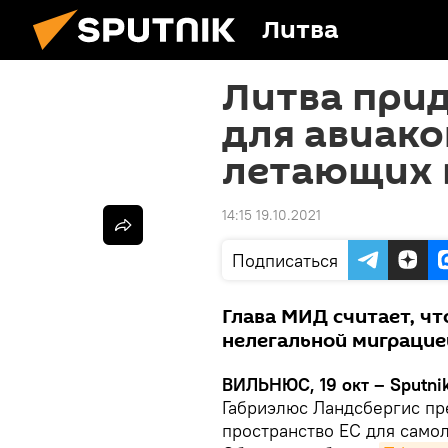
Литва
Литва при
для авиако
летающих 
14:15 19.10.2021
Подписаться
Глава МИД считает, чт
нелегальной миграцие
ВИЛЬНЮС, 19 окт – Sputni
Габриэлюс Ландсбергис пр
пространство ЕС для само