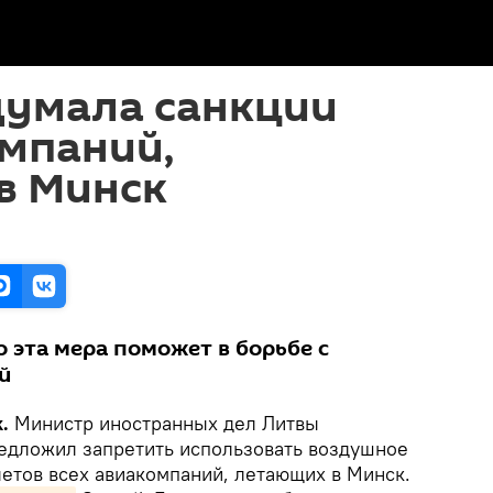
думала санкции
мпаний,
в Минск
о эта мера поможет в борьбе с
й
k.
Министр иностранных дел Литвы
едложил запретить использовать воздушное
летов всех авиакомпаний, летающих в Минск.