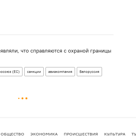
являли, что справляются с охраной границы
росоюз (ЕС)
санкции
авиакомпания
Белоруссия
ОБЩЕСТВО
ЭКОНОМИКА
ПРОИСШЕСТВИЯ
КУЛЬТУРА
Т