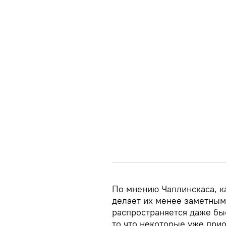
По мнению Чаплинскаса, к
делает их менее заметными
распространяется даже бы
то что некоторые уже при