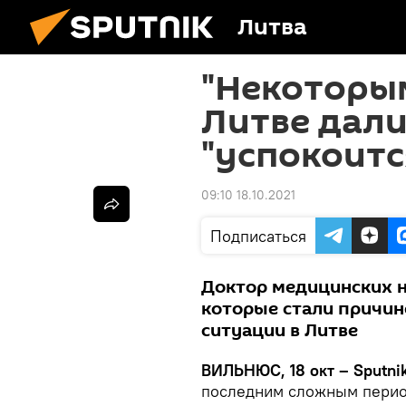
Литва
"Некоторым
Литве дали
"успокоитс
09:10 18.10.2021
Подписаться
Доктор медицинских н
которые стали причи
ситуации в Литве
ВИЛЬНЮС, 18 окт – Sputnik
последним сложным перио