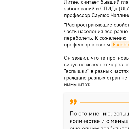
Литве, считает бывший гл
заболеваний и СПИДа (ULA
профессор Саулюс Чаплинс
"Распространяющие свойст
часть населения все равно
переболеть. К сожалению,
профессор в своем
Facebo
Он заявил, что те прогноз
вирус не исчезнет через не
"вспышки" в разных частях
граждане разных стран не
иммунитет.
По его мнению, вспыш
количестве и с меньш
еще одним возбудител