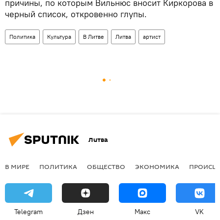
причины, по которым Вильнюс вносит Киркорова в
черный список, откровенно глупы.
Политика
Культура
В Литве
Литва
артист
Литва
В МИРЕ
ПОЛИТИКА
ОБЩЕСТВО
ЭКОНОМИКА
ПРОИСШ
Telegram
Дзен
Макс
VK