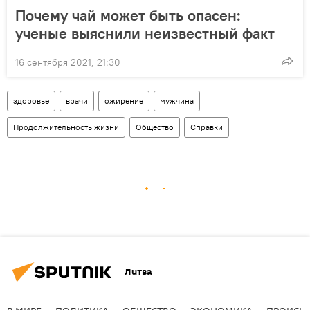
Почему чай может быть опасен:
ученые выяснили неизвестный факт
16 сентября 2021, 21:30
здоровье
врачи
ожирение
мужчина
Продолжительность жизни
Общество
Справки
Литва
В МИРЕ
ПОЛИТИКА
ОБЩЕСТВО
ЭКОНОМИКА
ПРОИСШ