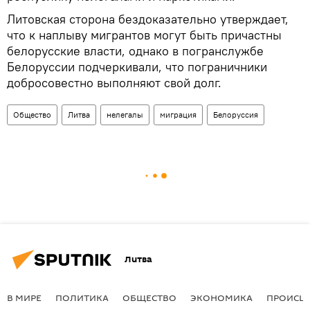
Литовская сторона бездоказательно утверждает,
что к наплыву мигрантов могут быть причастны
белорусские власти, однако в погранслужбе
Белоруссии подчеркивали, что пограничники
добросовестно выполняют свой долг.
Общество
Литва
нелегалы
миграция
Белоруссия
Литва
В МИРЕ
ПОЛИТИКА
ОБЩЕСТВО
ЭКОНОМИКА
ПРОИСШ