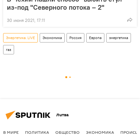
из-под "Северного потока – 2"
30 июня 2021, 17:11
Энергетика. LIVE
Экономика
Россия
Европа
энергетика
газ
Литва
В МИРЕ
ПОЛИТИКА
ОБЩЕСТВО
ЭКОНОМИКА
ПРОИСШ