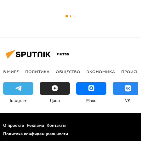
Литва
В МИРЕ
ПОЛИТИКА
ОБЩЕСТВО
ЭКОНОМИКА
ПРОИСШ
Telegram
Дзен
Макс
VK
О проекте
Реклама
Контакты
Политика конфиденциальности