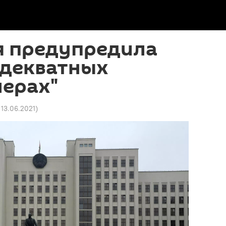
я предупредила
адекватных
мерах"
 13.06.2021
)