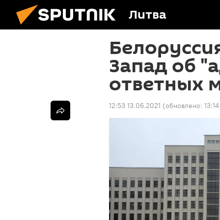
Литва
Белорусси
Запад об "
ответных 
12:53 13.06.2021
(обновлено:
13:14