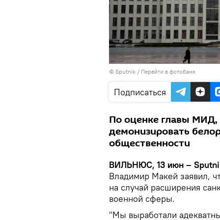
© Sputnik
/
Перейти в фотобанк
Подписаться
По оценке главы МИД,
демонизировать белору
общественности
ВИЛЬНЮС, 13 июн – Sputni
Владимир Макей заявил, 
на случай расширения сан
военной сферы.
"Мы выработали адекватны