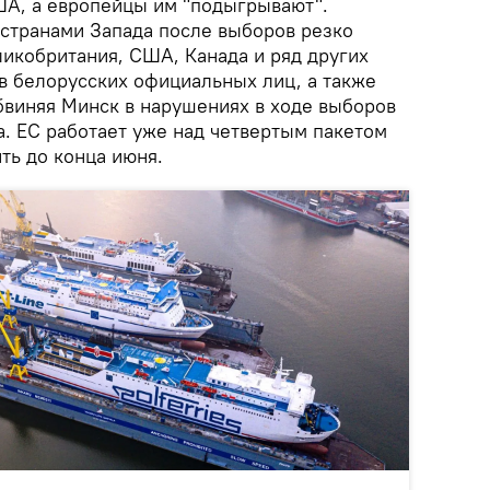
А, а европейцы им "подыгрывают".
странами Запада после выборов резко
ликобритания, США, Канада и ряд других
ив белорусских официальных лиц, а также
бвиняя Минск в нарушениях в ходе выборов
а. ЕС работает уже над четвертым пакетом
ить до конца июня.