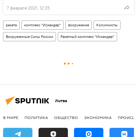
7 февраля 2021, 12:25
ракета
комплекс "Искандер"
вооружение
Колумнисты
Вооруженные Силы России
Ракетный комплекс "Искандер"
Литва
В МИРЕ
ПОЛИТИКА
ОБЩЕСТВО
ЭКОНОМИКА
ПРОИСШ