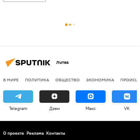
Литва
В МИРЕ
ПОЛИТИКА
ОБЩЕСТВО
ЭКОНОМИКА
ПРОИСШ
Telegram
Дзен
Макс
VK
О проекте
Реклама
Контакты