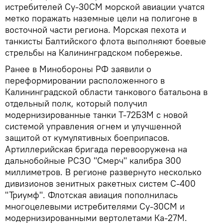
истребителей Су-30СМ морской авиации учатся
метко поражать наземные цели на полигоне в
восточной части региона. Морская пехота и
танкисты Балтийского флота выполняют боевые
стрельбы на Калининградском побережье.
Ранее в Минобороны РФ заявили о
переформировании расположенного в
Калининградской области танкового батальона в
отдельный полк, который получил
модернизированные танки Т-72Б3М с новой
системой управления огнем и улучшенной
защитой от кумулятивных боеприпасов.
Артиллерийская бригада перевооружена на
дальнобойные РСЗО "Смерч" калибра 300
миллиметров. В регионе развернуто несколько
дивизионов зенитных ракетных систем С-400
"Триумф". Флотская авиация пополнилась
многоцелевыми истребителями Су-30СМ и
модернизированными вертолетами Ка-27М.