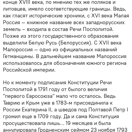
конце XVIII века, по мнению тех же поляков и
литовцев, имело соответствующие границы. Ведь,
как гласят исторические хроники, с XVI века Малая
Россия — книжное название всех западнорусских
земель – входила в состав Речи Посполитой.
Позже из этого государственного образования
выделили Белую Русь (Белоруссия). С XVII века
Малороссия — одно из официальных названий
Гетманщины. В дальнейшем название Малороссия
использовалось для обозначения южного региона
Российской империи.
Но к моменту подписания Конституции Речи
Посполитой в 1791 году от былого величия
"первого Евросоюза" мало что осталось. Ведь
Таврию и Крым уже в 1783-м присоединила к
России Екатерина II, а шведов под Полтавой Петр I
громил еще в 1709 году. Да и сама Конституция
просуществовала лишь… 19 месяцев и была
аннулировала Гродненским сеймом 23 ноября 1793