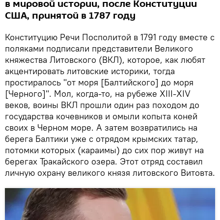
в мировой истории, после Конституции
США, принятой в 1787 году
Конституцию Речи Посполитой в 1791 году вместе с
поляками подписали представители Великого
княжества Литовского (ВКЛ), которое, как любят
акцентировать литовские историки, тогда
простиралось "от моря [Балтийского] до моря
[Черного]". Мол, когда-то, на рубеже XIII-XIV
веков, воины ВКЛ прошли один раз походом до
государства кочевников и омыли копыта коней
своих в Черном море. А затем возвратились на
берега Балтики уже с отрядом крымских татар,
потомки которых (караимы) до сих пор живут на
берегах Тракайского озера. Этот отряд составил
личную охрану великого князя литовского Витовта.