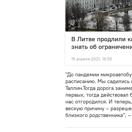
В Литве продлили к
знать об ограничен
15 апреля 2021, 16:55
"До пандемии микроавтобу
расписанию. Мы садились 
Таллин.Тогда дорога заним
первых, тогда действовал 
нас отгородился. И теперь
вескую причину – разреше
близкого родственника", –