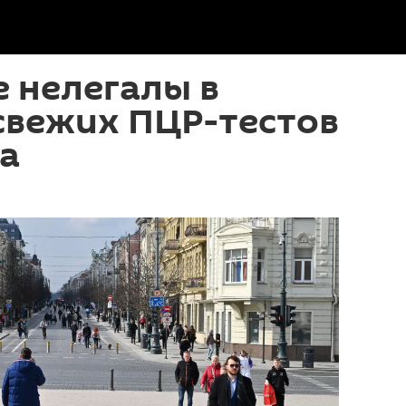
 нелегалы в
 свежих ПЦР-тестов
а