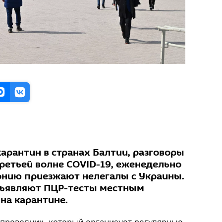
арантин в странах Балтии, разговоры
третьей волне COVID-19, еженедельно
тонию приезжают нелегалы с Украины.
дъявляют ПЦР-тесты местным
 на карантине.
 проводник, который организует регулярные