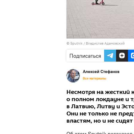
© Sputnik / Владислав Адамовский
Подписаться
Алексей Стефанов
Все материалы
Несмотря на жесткий к
о полном локдауне и 
в Латвию, Литву и Эс
Они не только не пре
властям, но и не сидят
Об этом Sputnik рассказал