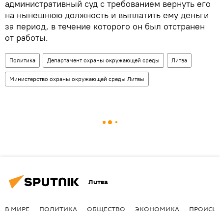
административный суд с требованием вернуть его
на нынешнюю должность и выплатить ему деньги
за период, в течение которого он был отстранен
от работы.
Политика
Департамент охраны окружающей среды
Литва
Министерство охраны окружающей среды Литвы
Литва
В МИРЕ
ПОЛИТИКА
ОБЩЕСТВО
ЭКОНОМИКА
ПРОИСШ