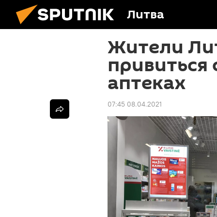
Литва
Жители Ли
привиться 
аптеках
07:45 08.04.2021