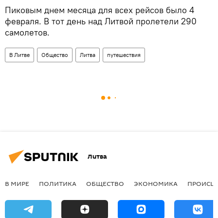
Пиковым днем месяца для всех рейсов было 4
февраля. В тот день над Литвой пролетели 290
самолетов.
В Литве
Общество
Литва
путешествия
Литва
В МИРЕ
ПОЛИТИКА
ОБЩЕСТВО
ЭКОНОМИКА
ПРОИСШ