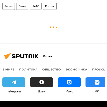
Радио
Литва
НАТО
Россия
Литва
В МИРЕ
ПОЛИТИКА
ОБЩЕСТВО
ЭКОНОМИКА
ПРОИСШ
Telegram
Дзен
Макс
VK