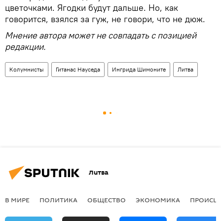
цветочками. Ягодки будут дальше. Но, как
говорится, взялся за гуж, не говори, что не дюж.
Мнение автора может не совпадать с позицией
редакции.
Колумнисты
Гитанас Науседа
Ингрида Шимоните
Литва
Литва
В МИРЕ
ПОЛИТИКА
ОБЩЕСТВО
ЭКОНОМИКА
ПРОИСШ