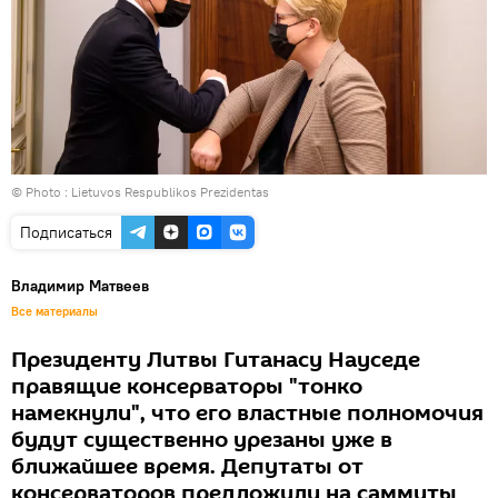
© Photo :
Lietuvos Respublikos Prezidentas
Подписаться
Владимир Матвеев
Все материалы
Президенту Литвы Гитанасу Науседе
правящие консерваторы "тонко
намекнули", что его властные полномочия
будут существенно урезаны уже в
ближайшее время. Депутаты от
консерваторов предложили на саммиты