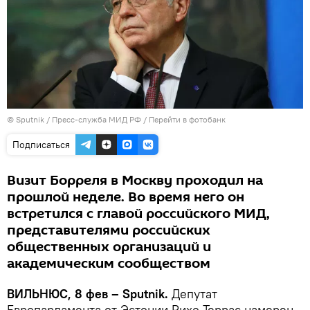
© Sputnik / Пресс-служба МИД РФ
/
Перейти в фотобанк
Подписаться
Визит Борреля в Москву проходил на
прошлой неделе. Во время него он
встретился с главой российского МИД,
представителями российских
общественных организаций и
академическим сообществом
ВИЛЬНЮС, 8 фев – Sputnik.
Депутат
Европарламента от Эстонии Рихо Террас намерен