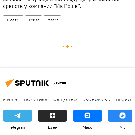
средств у компании "Ив Роше".
В Балтии
В мире
Россия
Литва
В МИРЕ
ПОЛИТИКА
ОБЩЕСТВО
ЭКОНОМИКА
ПРОИСШ
Telegram
Дзен
Макс
VK