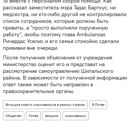
19 вместе с персоналом скорой помощи. Как
рассказал заместитель мэра Тадас Барткус, ни
медсестра, ни кто-либо другой не контролировали
список сотрудников, которые должны быть
привиты, а "просто выполняли порученную
работу", якобы поэтому глава Ambulansas
Ричардас Уселис и его семья спокойно сделали
прививки вне очереди.
После получения объяснения от учреждения
министерство оценит его и представит на
рассмотрение самоуправлению Шилальского
района. В зависимости от полученной информации
ответ также может быть направлен в
правоохранительные органы.
Вспышка нового коронавируса в разных странах
В Литве
Общество
Литва
вакцина
коронавирус