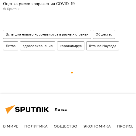
Оценка рисков заражения COVID-19
© Sputnik
Вспышка нового коронавируса в разных странах
Общество
Литва
здравоохранение
коронавирус
Гитанас Науседа
Литва
В МИРЕ
ПОЛИТИКА
ОБЩЕСТВО
ЭКОНОМИКА
ПРОИСШ