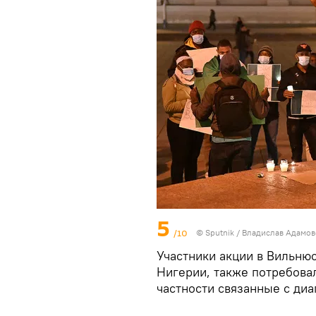
5
/10
© Sputnik / Владислав Адамо
Участники акции в Вильню
Нигерии, также потребовал
частности связанные с ди