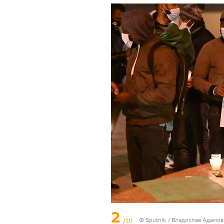
2
/10
© Sputnik / Владислав Адамо