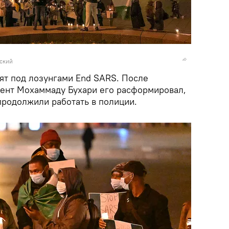
вский
ят под лозунгами End SARS. После
ент Мохаммаду Бухари его расформировал,
продолжили работать в полиции.