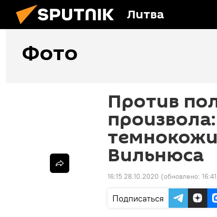
Литва
Фото
Против по
произвола:
темнокожи
Вильнюса
16:15 28.10.2020
(обновлено:
16:4
Подписаться