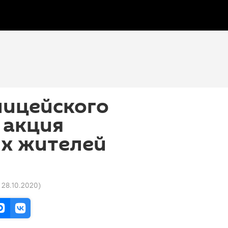
лицейского
 акция
х жителей
1 28.10.2020
)