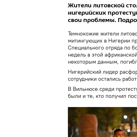
Жители литовской ст
нигерийских протесту
свои проблемы. Подроб
Темнокожие жители литов
митингующих в Нигерии пр
Специального отряда по бо
недель в этой африканской
некоторым данным, погибл
Нигерийский лидер расфор
сотрудники остались работ
В Вильнюсе среди протест
были и те, кто получил по