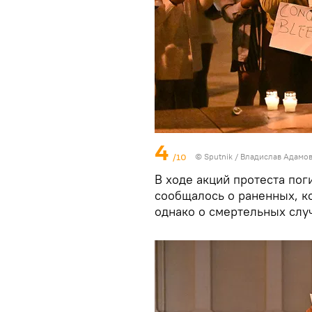
4
/10
© Sputnik / Владислав Адамо
В ходе акций протеста пог
сообщалось о раненных, к
однако о смертельных случ