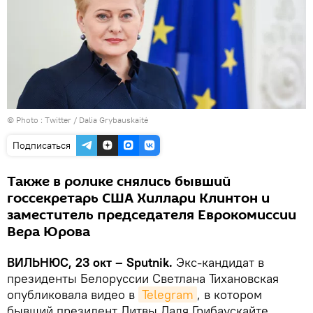
© Photo :
Тwitter / Dalia Grybauskaitė
Подписаться
Также в ролике снялись бывший
госсекретарь США Хиллари Клинтон и
заместитель председателя Еврокомиссии
Вера Юрова
ВИЛЬНЮС, 23 окт – Sputnik.
Экс-кандидат в
президенты Белоруссии Светлана Тихановская
опубликовала видео в
Telegram
, в котором
бывший президент Литвы Даля Грибаускайте