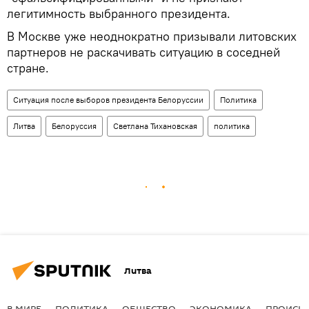
легитимность выбранного президента.
В Москве уже неоднократно призывали литовских
партнеров не раскачивать ситуацию в соседней
стране.
Ситуация после выборов президента Белоруссии
Политика
Литва
Белоруссия
Светлана Тихановская
политика
Литва
В МИРЕ
ПОЛИТИКА
ОБЩЕСТВО
ЭКОНОМИКА
ПРОИСШ