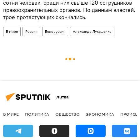
сотни человек, среди них свыше 120 сотрудников
правоохранительных органов. По данным властей,
трое протестующих скончались.
В мире
Россия
Белоруссия
Александр Лукашенко
Литва
В МИРЕ
ПОЛИТИКА
ОБЩЕСТВО
ЭКОНОМИКА
ПРОИСШ