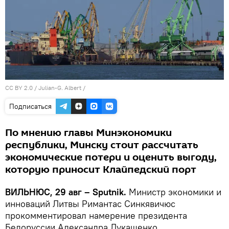
CC BY 2.0
/
Julian-G. Albert
/
Подписаться
По мнению главы Минэкономики
республики, Минску стоит рассчитать
экономические потери и оценить выгоду,
которую приносит Клайпедский порт
ВИЛЬНЮС, 29 авг – Sputnik.
Министр экономики и
инноваций Литвы Римантас Синкявичюс
прокомментировал намерение президента
Белоруссии Александра Лукашенко