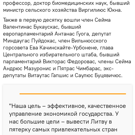
профессор, доктор биомедицинских наук, бывший
министр сельского хозяйства Виргилиюс Юкна.
Также в первую десятку вошли член Сейма
Валентинас Букаускас, бывший
европарламентарий Антанас Гуога, депутат
Миндаугас Пуйдокас, член Вильнюсского
горсовета Ева Качинскайте-Урбонене, глава
Центрального избирательного штаба, бывший
парламентарий Викторас Федоровас, члены Сейма
Андрюс Мазуронис и Пятрас Чимбарас, экс-
депутаты Витаутас Гапшис и Саулюс Буцявичюс.
"Наша цель – эффективное, качественное
управление экономикой государства. У
нас большие цели – вывести Литву в
пятерку самых привлекательных стран