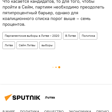
Что касается кандидатов, то для того, чтобы
пройти в Сейм, партиям необходимо преодолеть
пятипроцентный барьер, однако для
коалиционного списка порог выше – семь
процентов.
Парламентские выборы в Литве – 2020
В Литве
Политика
Литва
Сейм Литвы
выборы
Литва
В МИРЕ
ПОЛИТИКА
ОБЩЕСТВО
ЭКОНОМИКА
ПРОИСШ