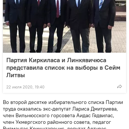
Партия Киркиласа и Линкявичюса
представила список на выборы в Сейм
Литвы
22 июля 2020, 19:40
Во второй десятке избирательного списка Партии
труда оказались экс-депутат Лариса Дмитриева,
член Вильнюсского горсовета Аидас Гядвилас,
член Укмергского районного совета, педагог
Видмантас Крикштапонис, депутат Артурас