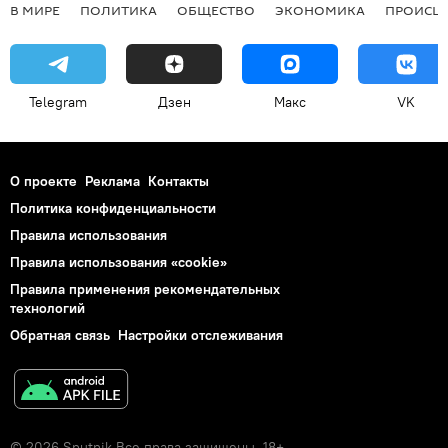
В МИРЕ
ПОЛИТИКА
ОБЩЕСТВО
ЭКОНОМИКА
ПРОИСШ
Telegram
Дзен
Макс
VK
О проекте
Реклама
Контакты
Политика конфиденциальности
Правила использования
Правила использования «cookie»
Правила применения рекомендательных
технологий
Обратная связь
Настройки отслеживания
© 2026 Sputnik Все права защищены. 18+